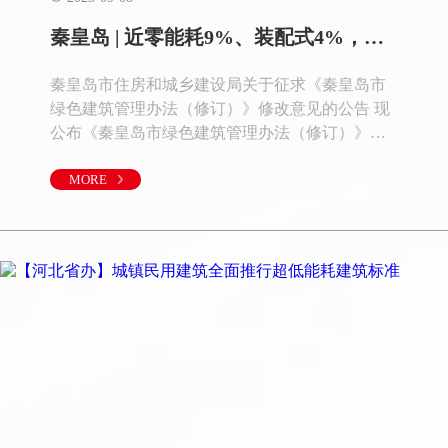
秦皇岛 | 近零能耗9%、装配式4%，不计入容积率；不征收城市基础设施配套费及土地价款
秦皇岛市住房和城乡建设局关于征求《秦皇岛市
绿色建筑管理办法（修订）》修改意见的公告 现
公布《秦皇岛市绿色建筑管理办法（修订）》
（征求意见稿），公开征求社会各界的意见，征
求意见截止时间为：2021年12月5日。欢迎各界人
MORE
士提出意见和建议，提交意见时请留下姓名和联
系方式，以便进一步联系。 通讯地址：秦皇岛市
海港区西港路79号住建大厦电子邮箱：
qhdqghjzjn@163.com联系人：陈卓联系电话：0