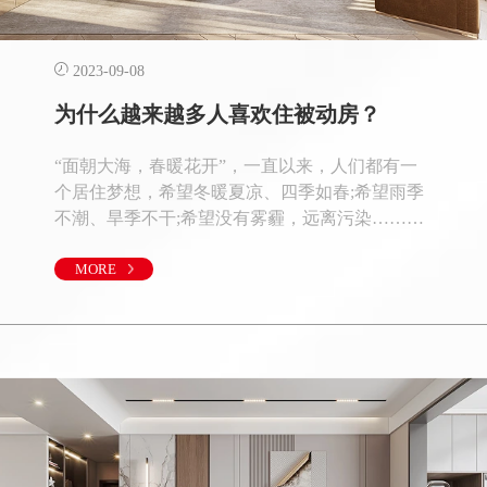
2023-09-08
为什么越来越多人喜欢住被动房？
“面朝大海，春暖花开”，一直以来，人们都有一
个居住梦想，希望冬暖夏凉、四季如春;希望雨季
不潮、旱季不干;希望没有雾霾，远离污染……如
今，随着“被动房”的出现，这样的梦想，正在被
实现。在你心中，什么是好房子？好房子对于居
MORE
者来说，从来就有着非常特殊的意义。以前，好
房子作为栖身之所，如果面积大、配套齐全、可
以容纳一家老少，可能也就心满意足了。然而，
近年来随着生活水平的不断提高，好房子更被当
做是人一生的心