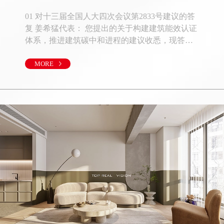
01 对十三届全国人大四次会议第2833号建议的答
复 姜希猛代表： 您提出的关于构建建筑能效认证
体系，推进建筑碳中和进程的建议收悉，现答复
如下: 建筑能效提升是建筑节能领域的重要任务，
对降低能源资源消耗、助力城乡建设领域实现碳
MORE
达峰、碳中和目标具有重要作用。 一、法律法规
和标准中对建筑能效的相关规定 《民用建筑节能
条例》（以下简称《条例》）于2008年7月23日国
务院第18次常务会议通过，于2