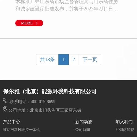
术标准》经山东省市场监督管理局与山东省住房
和城乡建设厅批准发布，并将于2023年2月1日开
始实施。《标准》根据山东省气候特点和政策及
资源等实际情况，借鉴国内外被动房和近零能耗
MORE
建筑的经验编制完成，内容包括了超低能耗公共
建筑的术语与定义、基本规定、设计技术指标、
施工技术措施与质量控制、检测与验收、运行管
理、评价等章节，提出了明确且合理的性能要求
共18条
1
2
下一页
和确实可
保尔雅（北京）能源环境科技有限公司
联系电话：400-015-8699
公司地址：北京市门头沟区三家店东街
产品中心
新闻动态
加入我们
被动房新风环控一体机
公司新闻
经销商加盟