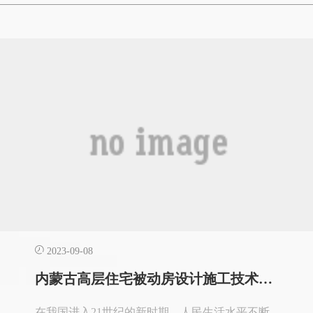
和制冷系统的依赖。一图带大家看懂被动屋&普通
建筑的区别在青岛，就有这么一幢“被动式建
筑”，它属于独栋别墅，上下两层，占地面积约
200平米，用...
2023-09-08
内蒙古高层住宅被动房设计施工技术浅析
在我国进入21世纪的新时期，人民生活水平不断