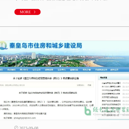
量≥30m3/ (h·人)建议换气系数:居住0.51/h；办公
1.01/h由于被动屋的总能耗很低,新风负荷在采暖和
MORE
制冷时占的比例较高,不宜简单参考常规的做法确
定新风换气系数。特别是寒冷天气更需要控制新
风换气系数,原则上只需保证每人30m3/h的新风
量。为了降低通风的
2023-09-08