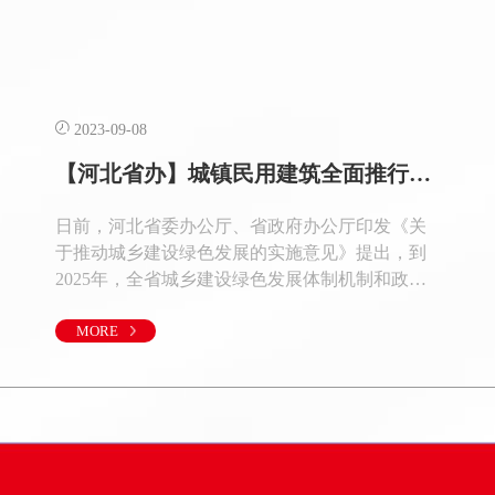
2023-09-08
【河北省办】城镇民用建筑全面推行超低能耗建筑标准
日前，河北省委办公厅、省政府办公厅印发《关
于推动城乡建设绿色发展的实施意见》提出，到
2025年，全省城乡建设绿色发展体制机制和政策
体系要基本建立，建设方式绿色转型成效显著，
绿色生活方式普遍推广。 全省森林覆盖率要达到
MORE
36.5%，城市人均公园绿地面积达到12平方米，国
家生态园林城市创建实现“零突破”。城镇生活垃
圾无害化处理率要达到100%。 城镇民用建筑全面
推行超低能耗建筑标准。创建省级森林乡村75