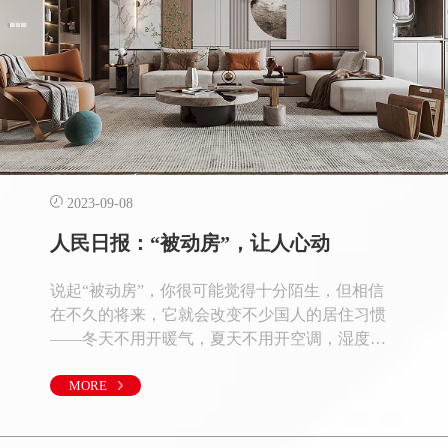
2023-09-08
人民日报：“被动房”，让人心动
说起“被动房”，你很可能觉得十分陌生，但相信
在不久的将来，它就会改变不少国人的居住习惯
——冬天不用开暖气，夏天不用开空调，湿度常
年维持在人体最为适宜的40%—60%，PM2.5值维
持在75以内，一句话，屋内四季如春。怎么样，
MORE
你心动了吧？“温度24摄氏度，湿度50%、PM2.5
值50……”一个春寒料峭的雾霾天，记者走进河北